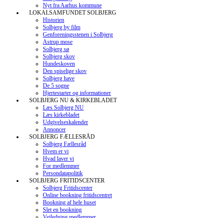
Nyt fra Aarhus kommune
LOKALSAMFUNDET SOLBJERG
Historien
Solbjerg by film
Genforeningsstenen i Solbjerg
Astrup mose
Solbjerg sø
Solbjerg skov
Hundeskoven
Den spiselige skov
Solbjerg have
De 5 sogne
Hjertestarter og informationer
SOLBJERG NU & KIRKEBLADET
Læs Solbjerg NU
Læs kirkebladet
Udgivelseskalender
Annoncer
SOLBJERG FÆLLESRÅD
Solbjerg Fællesråd
Hvem er vi
Hvad laver vi
For medlemmer
Persondatapolitik
SOLBJERG FRITIDSCENTER
Solbjerg Fritidscenter
Online bookning fritidscentret
Bookning af hele huset
Slet en bookning
Vejledning medlemmer