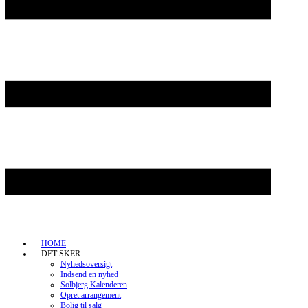
HOME
DET SKER
Nyhedsoversigt
Indsend en nyhed
Solbjerg Kalenderen
Opret arrangement
Bolig til salg