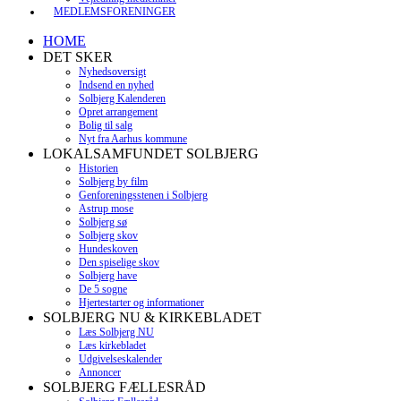
MEDLEMSFORENINGER
HOME
DET SKER
Nyhedsoversigt
Indsend en nyhed
Solbjerg Kalenderen
Opret arrangement
Bolig til salg
Nyt fra Aarhus kommune
LOKALSAMFUNDET SOLBJERG
Historien
Solbjerg by film
Genforeningsstenen i Solbjerg
Astrup mose
Solbjerg sø
Solbjerg skov
Hundeskoven
Den spiselige skov
Solbjerg have
De 5 sogne
Hjertestarter og informationer
SOLBJERG NU & KIRKEBLADET
Læs Solbjerg NU
Læs kirkebladet
Udgivelseskalender
Annoncer
SOLBJERG FÆLLESRÅD