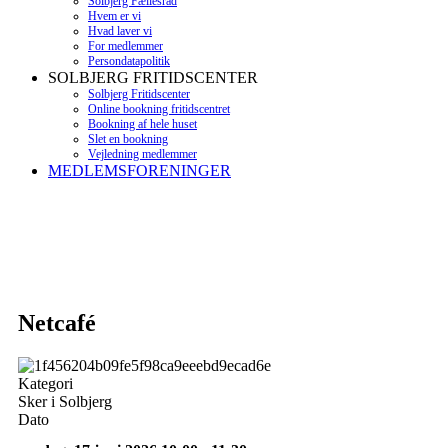
Solbjerg Fællesråd
Hvem er vi
Hvad laver vi
For medlemmer
Persondatapolitik
SOLBJERG FRITIDSCENTER
Solbjerg Fritidscenter
Online bookning fritidscentret
Bookning af hele huset
Slet en bookning
Vejledning medlemmer
MEDLEMSFORENINGER
Netcafé
Kategori
Sker i Solbjerg
Dato