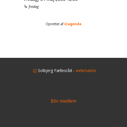
↳
fredag
Oprettet af
iCagenda
​
Solbjerg Fællesråd -
webmaster
Bliv medlem