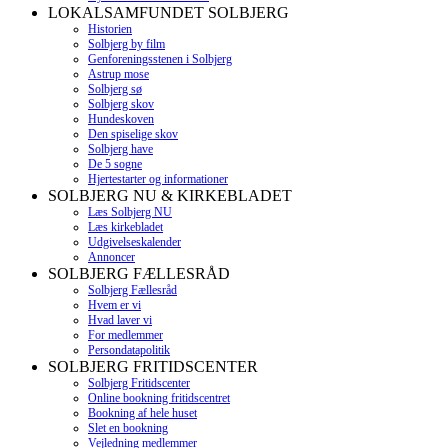
LOKALSAMFUNDET SOLBJERG
Historien
Solbjerg by film
Genforeningsstenen i Solbjerg
Astrup mose
Solbjerg sø
Solbjerg skov
Hundeskoven
Den spiselige skov
Solbjerg have
De 5 sogne
Hjertestarter og informationer
SOLBJERG NU & KIRKEBLADET
Læs Solbjerg NU
Læs kirkebladet
Udgivelseskalender
Annoncer
SOLBJERG FÆLLESRÅD
Solbjerg Fællesråd
Hvem er vi
Hvad laver vi
For medlemmer
Persondatapolitik
SOLBJERG FRITIDSCENTER
Solbjerg Fritidscenter
Online bookning fritidscentret
Bookning af hele huset
Slet en bookning
Vejledning medlemmer