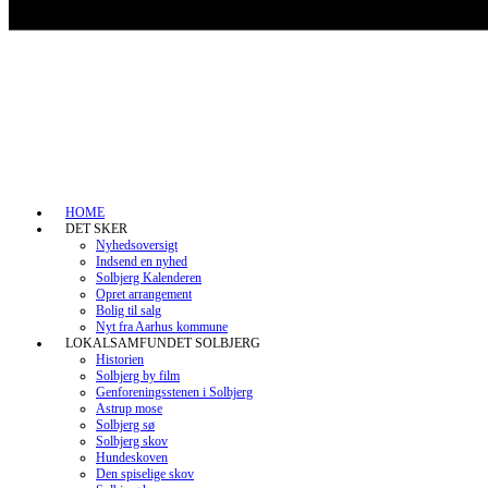
HOME
DET SKER
Nyhedsoversigt
Indsend en nyhed
Solbjerg Kalenderen
Opret arrangement
Bolig til salg
Nyt fra Aarhus kommune
LOKALSAMFUNDET SOLBJERG
Historien
Solbjerg by film
Genforeningsstenen i Solbjerg
Astrup mose
Solbjerg sø
Solbjerg skov
Hundeskoven
Den spiselige skov