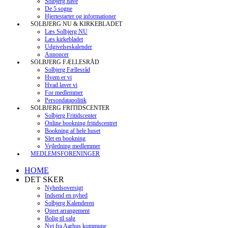
Solbjerg have
De 5 sogne
Hjertestarter og informationer
SOLBJERG NU & KIRKEBLADET
Læs Solbjerg NU
Læs kirkebladet
Udgivelseskalender
Annoncer
SOLBJERG FÆLLESRÅD
Solbjerg Fællesråd
Hvem er vi
Hvad laver vi
For medlemmer
Persondatapolitik
SOLBJERG FRITIDSCENTER
Solbjerg Fritidscenter
Online bookning fritidscentret
Bookning af hele huset
Slet en bookning
Vejledning medlemmer
MEDLEMSFORENINGER
HOME
DET SKER
Nyhedsoversigt
Indsend en nyhed
Solbjerg Kalenderen
Opret arrangement
Bolig til salg
Nyt fra Aarhus kommune