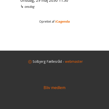
onsdag, 29 maj 2030
11:30
↳
onsdag
Oprettet af
iCagenda
​
Solbjerg Fællesråd -
webmaster
Bliv medlem