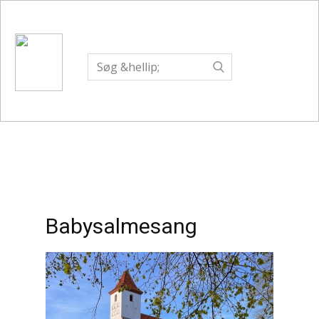
HOME
DET SKER
LOKALSAMFUNDET SOLBJERG
SOLBJERG NU & K
Babysalmesang