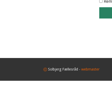
Rem
​
Solbjerg Fællesråd -
webmaster