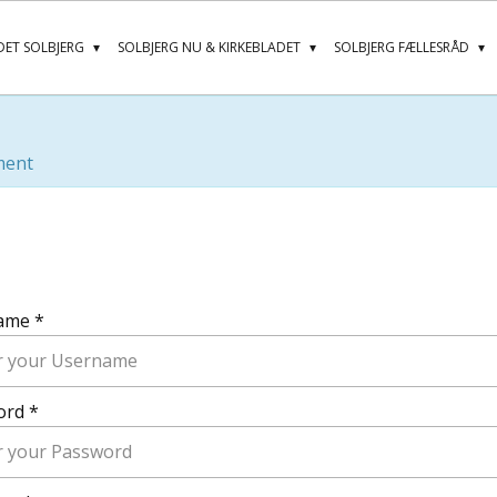
ET SOLBJERG
SOLBJERG NU & KIRKEBLADET
SOLBJERG FÆLLESRÅD
ment
ame *
ord *