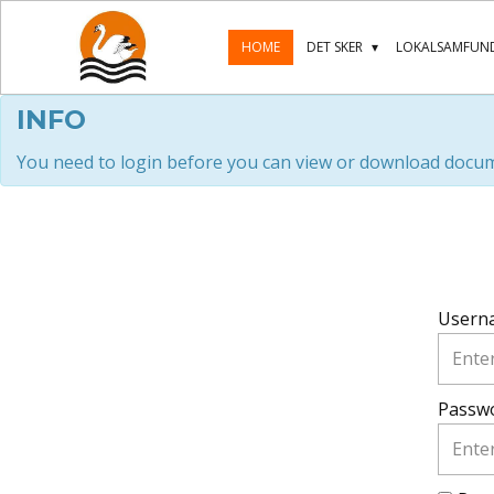
HOME
DET SKER
LOKALSAMFUND
INFO
You need to login before you can view or download docu
Usern
Passw