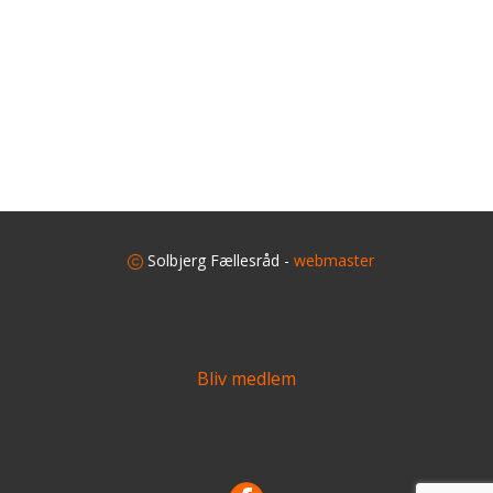
​
Solbjerg Fællesråd -
webmaster
Bliv medlem