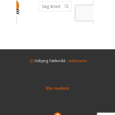
​
Solbjerg Fællesråd -
webmaster
Bliv medlem