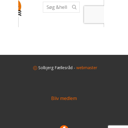
​
Solbjerg Fællesråd -
webmaster
Bliv medlem