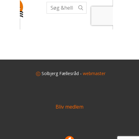
​
Solbjerg Fællesråd -
webmaster
Bliv medlem