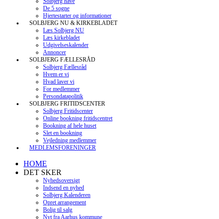
Solbjerg have
De 5 sogne
Hjertestarter og informationer
SOLBJERG NU & KIRKEBLADET
Læs Solbjerg NU
Læs kirkebladet
Udgivelseskalender
Annoncer
SOLBJERG FÆLLESRÅD
Solbjerg Fællesråd
Hvem er vi
Hvad laver vi
For medlemmer
Persondatapolitik
SOLBJERG FRITIDSCENTER
Solbjerg Fritidscenter
Online bookning fritidscentret
Bookning af hele huset
Slet en bookning
Vejledning medlemmer
MEDLEMSFORENINGER
HOME
DET SKER
Nyhedsoversigt
Indsend en nyhed
Solbjerg Kalenderen
Opret arrangement
Bolig til salg
Nyt fra Aarhus kommune