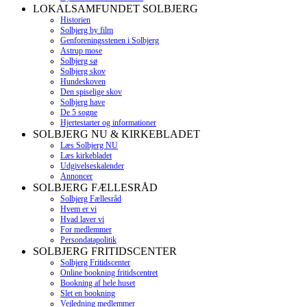
LOKALSAMFUNDET SOLBJERG
Historien
Solbjerg by film
Genforeningsstenen i Solbjerg
Astrup mose
Solbjerg sø
Solbjerg skov
Hundeskoven
Den spiselige skov
Solbjerg have
De 5 sogne
Hjertestarter og informationer
SOLBJERG NU & KIRKEBLADET
Læs Solbjerg NU
Læs kirkebladet
Udgivelseskalender
Annoncer
SOLBJERG FÆLLESRÅD
Solbjerg Fællesråd
Hvem er vi
Hvad laver vi
For medlemmer
Persondatapolitik
SOLBJERG FRITIDSCENTER
Solbjerg Fritidscenter
Online bookning fritidscentret
Bookning af hele huset
Slet en bookning
Vejledning medlemmer