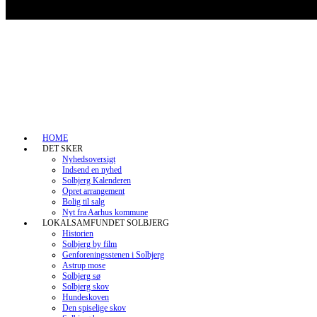
HOME
DET SKER
Nyhedsoversigt
Indsend en nyhed
Solbjerg Kalenderen
Opret arrangement
Bolig til salg
Nyt fra Aarhus kommune
LOKALSAMFUNDET SOLBJERG
Historien
Solbjerg by film
Genforeningsstenen i Solbjerg
Astrup mose
Solbjerg sø
Solbjerg skov
Hundeskoven
Den spiselige skov