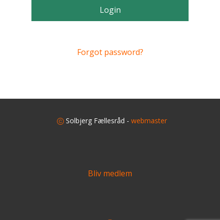
Login
Forgot password?
​
Solbjerg Fællesråd -
webmaster
Bliv medlem