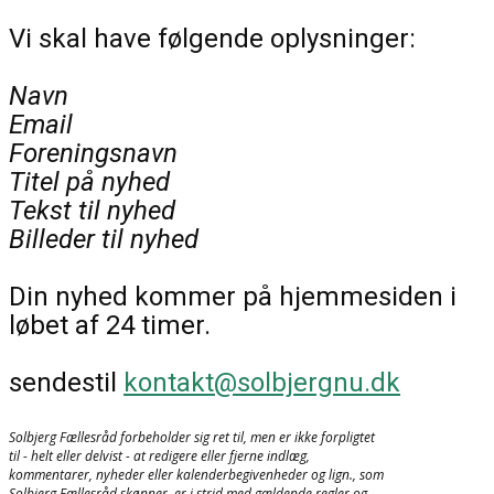
Vi skal have følgende oplysninger:
Navn
Email
Foreningsnavn
Titel på nyhed
Tekst til nyhed
Billeder til nyhed
Din nyhed kommer på hjemmesiden i
løbet af 24 timer.
sendestil
kontakt@solbjergnu.dk
Solbjerg Fællesråd forbeholder sig ret til, men er ikke forpligtet
til - helt eller delvist - at redigere eller fjerne indlæg,
kommentarer, nyheder eller kalenderbegivenheder og lign., som
Solbjerg Fællesråd skønner, er i strid med gældende regler og