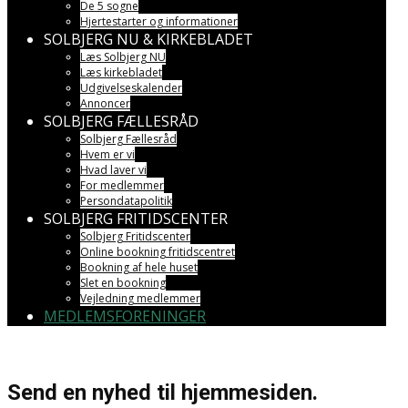
De 5 sogne
Hjertestarter og informationer
SOLBJERG NU & KIRKEBLADET
Læs Solbjerg NU
Læs kirkebladet
Udgivelseskalender
Annoncer
SOLBJERG FÆLLESRÅD
Solbjerg Fællesråd
Hvem er vi
Hvad laver vi
For medlemmer
Persondatapolitik
SOLBJERG FRITIDSCENTER
Solbjerg Fritidscenter
Online bookning fritidscentret
Bookning af hele huset
Slet en bookning
Vejledning medlemmer
MEDLEMSFORENINGER
Send en nyhed til hjemmesiden.