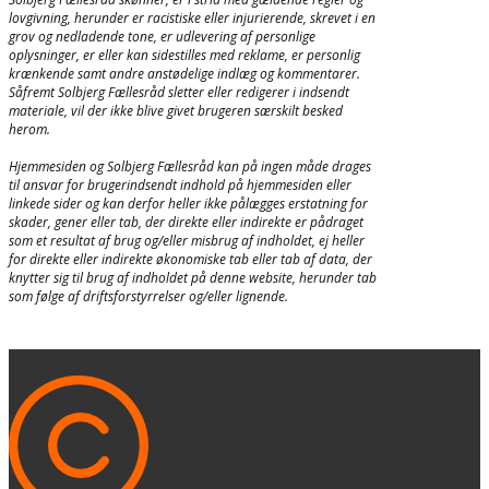
lovgivning, herunder er racistiske eller injurierende, skrevet i en
grov og nedladende tone, er udlevering af personlige
oplysninger, er eller kan sidestilles med reklame, er personlig
krænkende samt andre anstødelige indlæg og kommentarer.
Såfremt Solbjerg Fællesråd sletter eller redigerer i indsendt
materiale, vil der ikke blive givet brugeren særskilt besked
herom.
Hjemmesiden og Solbjerg Fællesråd kan på ingen måde drages
til ansvar for brugerindsendt indhold på hjemmesiden eller
linkede sider og kan derfor heller ikke pålægges erstatning for
skader, gener eller tab, der direkte eller indirekte er pådraget
som et resultat af brug og/eller misbrug af indholdet, ej heller
for direkte eller indirekte økonomiske tab eller tab af data, der
knytter sig til brug af indholdet på denne website, herunder tab
som følge af driftsforstyrrelser og/eller lignende.