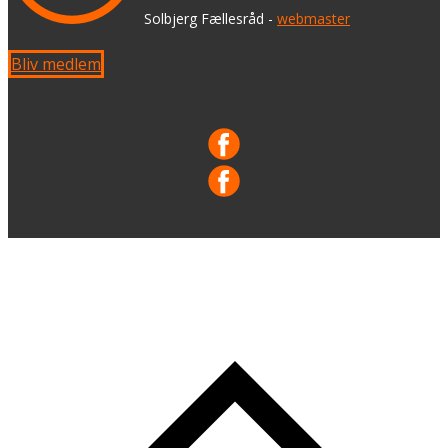
​ Solbjerg Fællesråd -
webmaster
Bliv medlem