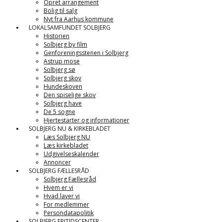
Opret arrangement
Bolig til salg
Nyt fra Aarhus kommune
LOKALSAMFUNDET SOLBJERG
Historien
Solbjerg by film
Genforeningsstenen i Solbjerg
Astrup mose
Solbjerg sø
Solbjerg skov
Hundeskoven
Den spiselige skov
Solbjerg have
De 5 sogne
Hjertestarter og informationer
SOLBJERG NU & KIRKEBLADET
Læs Solbjerg NU
Læs kirkebladet
Udgivelseskalender
Annoncer
SOLBJERG FÆLLESRÅD
Solbjerg Fællesråd
Hvem er vi
Hvad laver vi
For medlemmer
Persondatapolitik
SOLBJERG FRITIDSCENTER