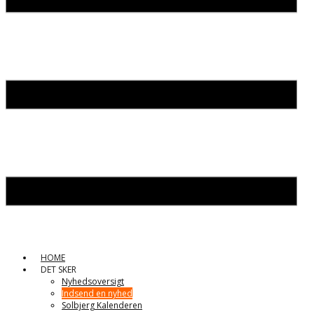
HOME
DET SKER
Nyhedsoversigt
Indsend en nyhed
Solbjerg Kalenderen