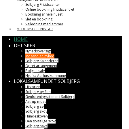
Solbjerg Fritidscenter
Online bookning fritidscentret
Bookning af hele huset
Slet en bookning
Vejledning medlemmer
MEDLEMSFORENINGER
HOME
DET SKER
Nyhedsoversigt
Indsend en nyhed
Solbjerg Kalenderen
Opret arrangement
Bolig til salg
Nyt fra Aarhus kommune
LOKALSAMFUNDET SOLBJERG
Historien
Solbjerg by film
Genforeningsstenen i Solbjerg
Astrup mose
Solbjerg sø
Solbjerg skov
Hundeskoven
Den spiselige skov
Solbjerg have