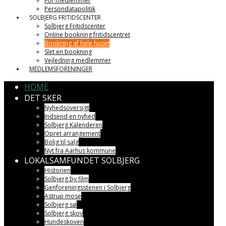
For medlemmer
Persondatapolitik
SOLBJERG FRITIDSCENTER
Solbjerg Fritidscenter
Online bookning fritidscentret
Bookning af hele huset
Slet en bookning
Vejledning medlemmer
MEDLEMSFORENINGER
HOME
DET SKER
Nyhedsoversigt
Indsend en nyhed
Solbjerg Kalenderen
Opret arrangement
Bolig til salg
Nyt fra Aarhus kommune
LOKALSAMFUNDET SOLBJERG
Historien
Solbjerg by film
Genforeningsstenen i Solbjerg
Astrup mose
Solbjerg sø
Solbjerg skov
Hundeskoven