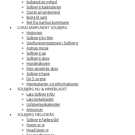
Indsend en nyhed
Solbjerg Kalenderen
Opret arrangement
Bolig til salg
Nyt fra Aarhus kommune
LOKALSAMFUNDET SOLBJERG
Historien
Solbjerg by film
Genforeningsstenen i Solbjerg
Astrup mose
Solbjerg sø
Solbjerg skov
Hundeskoven
Den spiselige skov
Solbjerg have
De 5 sogne
Hjertestarter og informationer
SOLBJERG NU & KIRKEBLADET
Læs Solbjerg NU
Læs kirkebladet
Udgivelseskalender
Annoncer
SOLBJERG FÆLLESRÅD
Solbjerg Fællesråd
Hvem er vi
Hvad laver vi