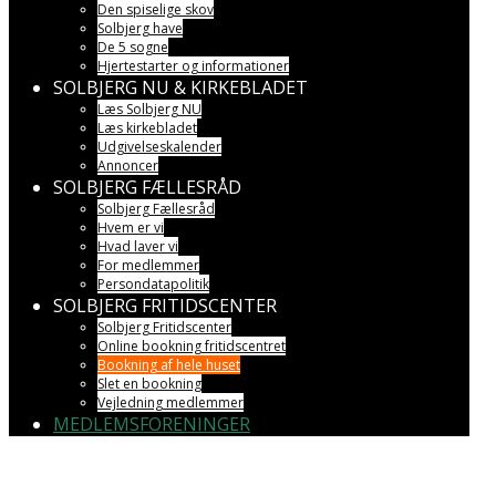
Den spiselige skov
Solbjerg have
De 5 sogne
Hjertestarter og informationer
SOLBJERG NU & KIRKEBLADET
Læs Solbjerg NU
Læs kirkebladet
Udgivelseskalender
Annoncer
SOLBJERG FÆLLESRÅD
Solbjerg Fællesråd
Hvem er vi
Hvad laver vi
For medlemmer
Persondatapolitik
SOLBJERG FRITIDSCENTER
Solbjerg Fritidscenter
Online bookning fritidscentret
Bookning af hele huset
Slet en bookning
Vejledning medlemmer
MEDLEMSFORENINGER