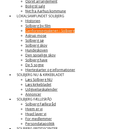
Opret arrangement
Bolig til salg
Nyt fra Aarhus kommune
LOKALSAMFUNDET SOLBJERG
Historien
Solbjerg by film
Genforeningsstenen i Solbjerg
Astrup mose
Solbjerg sø
Solbjerg skov
Hundeskoven
Den spiselige skov
Solbjerg have
De 5 sogne
Hjertestarter og informationer
SOLBJERG NU & KIRKEBLADET
Læs Solbjerg NU
Læs kirkebladet
Udgivelseskalender
Annoncer
SOLBJERG FÆLLESRÅD
Solbjerg Fællesråd
Hvem er vi
Hvad laver vi
For medlemmer
Persondatapolitik
SOLBJERG FRITIDSCENTER