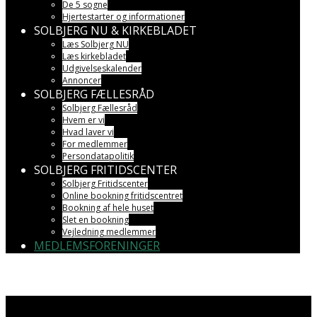
De 5 sogne
Hjertestarter og informationer
SOLBJERG NU & KIRKEBLADET
Læs Solbjerg NU
Læs kirkebladet
Udgivelseskalender
Annoncer
SOLBJERG FÆLLESRÅD
Solbjerg Fællesråd
Hvem er vi
Hvad laver vi
For medlemmer
Persondatapolitik
SOLBJERG FRITIDSCENTER
Solbjerg Fritidscenter
Online bookning fritidscentret
Bookning af hele huset
Slet en bookning
Vejledning medlemmer
MEDLEMSFORENINGER