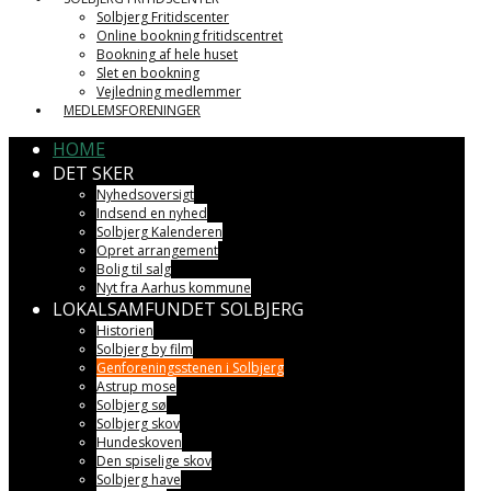
Solbjerg Fritidscenter
Online bookning fritidscentret
Bookning af hele huset
Slet en bookning
Vejledning medlemmer
MEDLEMSFORENINGER
HOME
DET SKER
Nyhedsoversigt
Indsend en nyhed
Solbjerg Kalenderen
Opret arrangement
Bolig til salg
Nyt fra Aarhus kommune
LOKALSAMFUNDET SOLBJERG
Historien
Solbjerg by film
Genforeningsstenen i Solbjerg
Astrup mose
Solbjerg sø
Solbjerg skov
Hundeskoven
Den spiselige skov
Solbjerg have