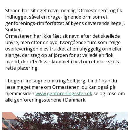
Stenen har sit eget navn, nemlig ”Ormestenen”, og fik
indhugget såvel en drage-lignende orm som et
genforenings-rim forfattet af byens daværende læge J.
Snitker.
Ormestenen har ikke fået sit navn efter det skællede
uhyre, men efter en dyb, tværgående fure som ifølge
overleveringen blev trukket af en uhyggelig orm eller
slange, der steg op af jorden for at vejlede en flok
mænd, der i 1526 var kommet i tvivl om et markskels
rette placering.
I bogen Fire sogne omkring Solbjerg, bind 1 kan du
læse meget mere om Ormestenen, du kan også på
hjemmesiden
www.genforeningssten.dk
se og læse om
alle genforeningsstenene i Danmark.